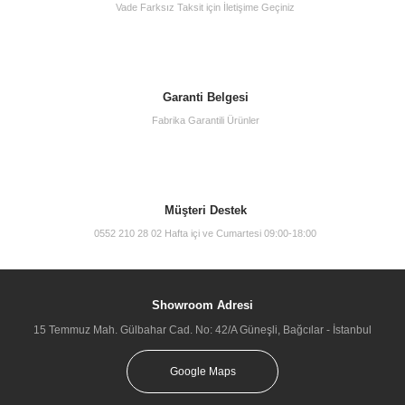
Vade Farksız Taksit için İletişime Geçiniz
Garanti Belgesi
Fabrika Garantili Ürünler
Müşteri Destek
0552 210 28 02 Hafta içi ve Cumartesi 09:00-18:00
Showroom Adresi
15 Temmuz Mah. Gülbahar Cad. No: 42/A Güneşli, Bağcılar - İstanbul
Google Maps