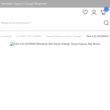
VitrA Etkin Tasarım Güneşli Showroom
Anasayfa
KLOZET VE LAVABO
Yavaş Kapanan Klozet Kapağı
VitrA 122-401R009 M