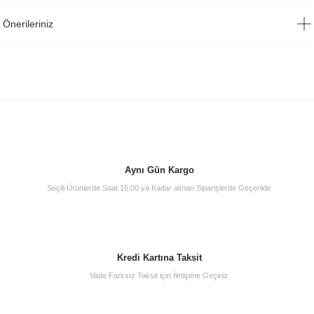
Önerileriniz
Aynı Gün Kargo
Seçili Ürünlerde Saat 16:00 ya Kadar alınan Siparişlerde Geçerlidir
Kredi Kartına Taksit
Vade Farksız Taksit için İletişime Geçiniz