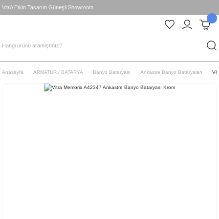
VitrA Etkin Tasarım Güneşli Showroom
Anasayfa
ARMATÜR / BATARYA
Banyo Bataryası
Ankastre Banyo Bataryaları
Vi