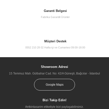
Garanti Belgesi
Fabrika Garantili Ürünler
Müşteri Destek
0552 210 28 02 Hafta içi ve Cumartesi 09:00-18:00
Showroom Adresi
15 Temmuz Mah. Gülbahar Cad. No: 42/A Güneşli, Bağcılar - İstanbul
Google Maps
Bizi Takip Edin!
#etkintasarim etiketiyle bizi paylaşabilirsiniz.