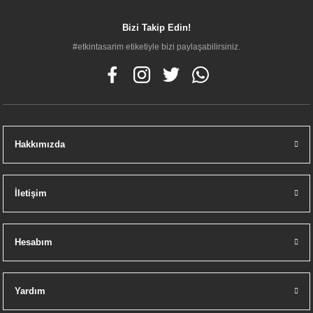
VitrA Origin A4255729 Çanak Lavabo Bataryası, Bakır
Bizi Takip Edin!
18.650,00 TL
#etkintasarim etiketiyle bizi paylaşabilirsiniz.
Hakkımızda
İletişim
Hesabım
Yardım