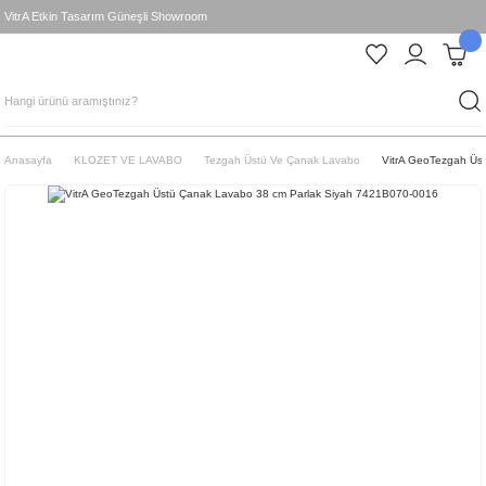
VitrA Etkin Tasarım Güneşli Showroom
Anasayfa
KLOZET VE LAVABO
Tezgah Üstü Ve Çanak Lavabo
VitrA GeoTezgah Üs