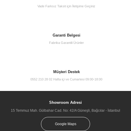
Vade Farksız Taksit için İletişime Geçiniz
VitrA Origin A42557 Çanak Lavabo Bataryası, Krom
9.000,00 TL
Garanti Belgesi
Fabrika Garantili Ürünler
Müşteri Destek
0552 210 28 02 Hafta içi ve Cumartesi 09:00-18:00
Showroom Adresi
15 Temmuz Mah. Gülbahar Cad. No: 42/A Güneşli, Bağcılar - İstanbul
Google Maps