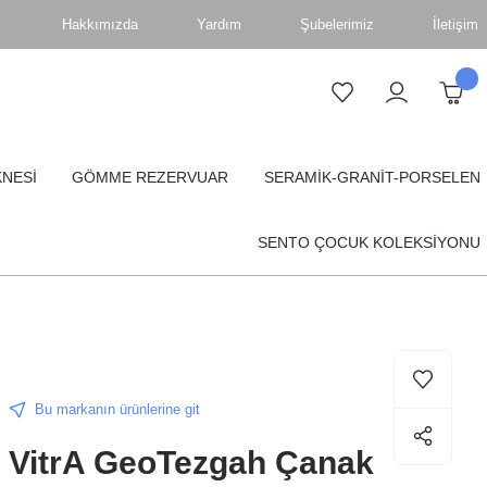
Hakkımızda
Yardım
Şubelerimiz
İletişim
KNESİ
GÖMME REZERVUAR
SERAMİK-GRANİT-PORSELEN
SENTO ÇOCUK KOLEKSİYONU
Bu markanın ürünlerine git
VitrA GeoTezgah Çanak