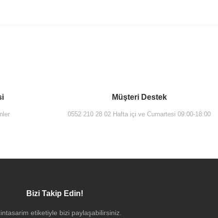
si
Müşteri Destek
nler
0552 210 28 02 Hafta içi ve Cumartesi 09:00-18:00
5 Lavabo Bataryası, Krom
Bizi Takip Edin!
intasarim etiketiyle bizi paylaşabilirsiniz.