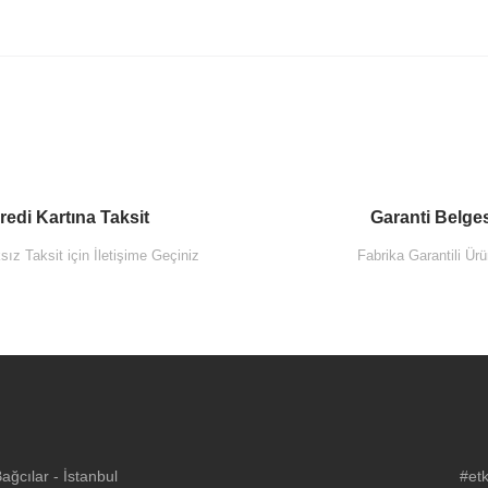
redi Kartına Taksit
Garanti Belge
ız Taksit için İletişime Geçiniz
Fabrika Garantili Ürü
Artema Root Round A4270
159 Seramik Sifon Üst Grubu Mat Beyaz
4.950,00 TL
ğcılar - İstanbul
#etk