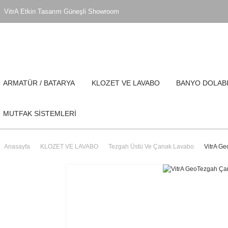
VitrA Etkin Tasarım Güneşli Showroom
ARMATÜR / BATARYA
KLOZET VE LAVABO
BANYO DOLAB
MUTFAK SİSTEMLERİ
Anasayfa
KLOZET VE LAVABO
Tezgah Üstü Ve Çanak Lavabo
VitrA G