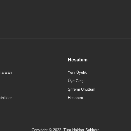
Hesabım
araları
Yeni Üyelik
Üye Girişi
Şifremi Unuttum
nlikler
Hesabım
a Root Round A4270574 Lavabo Bataryası, Altın
Copyright © 2022, Tüm Hakları Saklıdır.