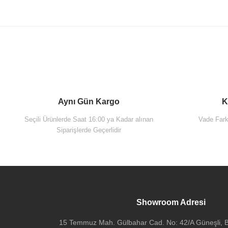
Aynı Gün Kargo
K
Seçili Ürünlerde Saat 16:00 ya Kadar alınan
Vade Farks
Siparişlerde Geçerlidir
Vitra A42556 Origin Lavabo Bataryası Krom
9.400,00 TL
Vitra 6392L401-0
Showroom Adresi
15 Temmuz Mah. Gülbahar Cad. No: 42/A Güneşli, Ba
2.400,00 TL