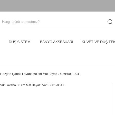
I
DUŞ SİSTEMİ
BANYO AKSESUARI
KÜVET VE DUŞ TE
eoTezgah Çanak Lavabo 60 cm Mat Beyaz 7426B001-0041