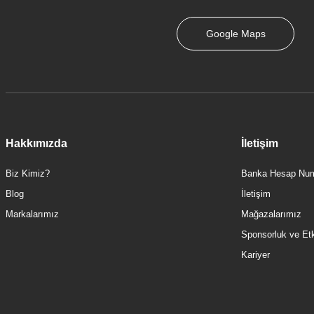
Google Maps
Hakkımızda
İletişim
Biz Kimiz?
Banka Hesap Num
Blog
İletişim
Markalarımız
Mağazalarımız
Sponsorluk ve Etki
Kariyer
Artem
Artema Root Round A4270529 Lavabo Bataryası, Bakır