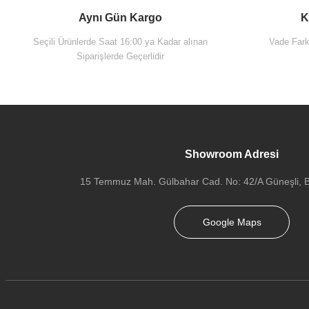
Aynı Gün Kargo
K
Seçili Ürünlerde Saat 16:00 ya Kadar alınan
Vade Farks
Siparişlerde Geçerlidir
Showroom Adresi
15 Temmuz Mah. Gülbahar Cad. No: 42/A Güneşli, Ba
Google Maps