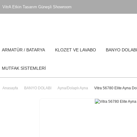
VitrA Etkin Tasarım Güneşli Showroom
ARMATÜR / BATARYA
KLOZET VE LAVABO
BANYO DOLAB
MUTFAK SİSTEMLERİ
Anasayfa
BANYO DOLABI
Ayna/Dolaplı Ayna
Vitra 56780 Elite Ayna D