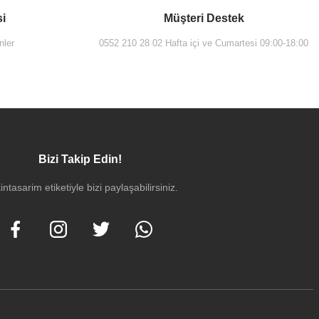
si
Müşteri Destek
nler
0552 210 28 02 Hafta içi ve Cumartesi 09:00-18:00
Bizi Takip Edin!
intasarim etiketiyle bizi paylaşabilirsiniz.