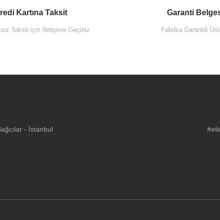
redi Kartına Taksit
Garanti Belge
ız Taksit için İletişime Geçiniz
Fabrika Garantili Ürü
ğcılar - İstanbul
#etk