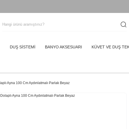
I
DUŞ SİSTEMİ
BANYO AKSESUARI
KÜVET VE DUŞ TE
olaplı Ayna 100 Cm Aydınlatmalı Parlak Beyaz