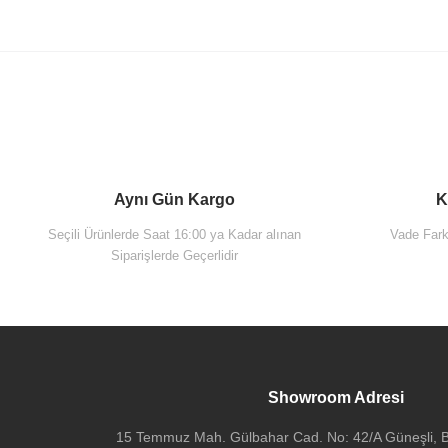
Aynı Gün Kargo
K
Seçili Ürünlerde Saat 16:00 ya Kadar alınan
Vade Farks
Siparişlerde Geçerlidir
Artema A41441 Ankastre Stop Valf Sıva Altı Grubu
550,00 TL
Showroom Adresi
15 Temmuz Mah. Gülbahar Cad. No: 42/A Güneşli, Ba