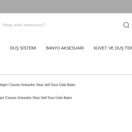
I
DUŞ SİSTEMİ
BANYO AKSESUARI
KÜVET VE DUŞ TE
igin Classic Ankastre Stop Valf Sıva Üstü Bakır