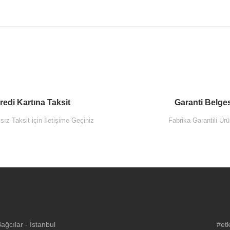
redi Kartına Taksit
Garanti Belge
ız Taksit için İletişime Geçiniz
Fabrika Garantili Ürü
ğcılar - İstanbul
#etk