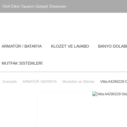
VitrA Etkin Tasarım Güneşli Showroom
ARMATÜR / BATARYA
KLOZET VE LAVABO
BANYO DOLAB
MUTFAK SİSTEMLERİ
Anasayfa
ARMATÜR / BATARYA
Musluklar ve Sifonlar
Vitra A4290229 Or