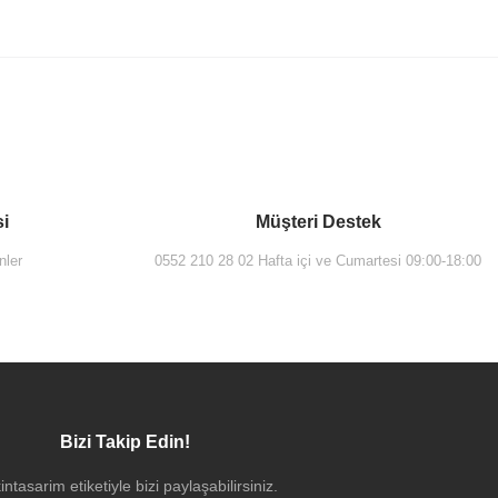
si
Müşteri Destek
nler
0552 210 28 02 Hafta içi ve Cumartesi 09:00-18:00
Bizi Takip Edin!
intasarim etiketiyle bizi paylaşabilirsiniz.