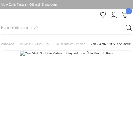
VitrA Etkin Tasarım Güneşli Showroom
Anasayfa
ARMATÜR / BATARYA
Musluklar ve Sifonlar
Vitra A4287229 Suit Ankastre 