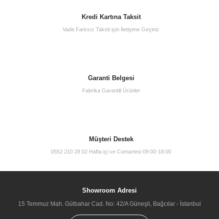
Kredi Kartına Taksit
Vade Farksız Taksit için İletişime Geçiniz
Artema A41441 Ankastre Stop Valf Sıva Altı Grubu
550,00 TL
Garanti Belgesi
Fabrika Garantili Ürünler
Müşteri Destek
0552 210 28 02 Hafta içi ve Cumartesi 09:00-18:00
Showroom Adresi
15 Temmuz Mah. Gülbahar Cad. No: 42/A Güneşli, Bağcılar - İstanbul