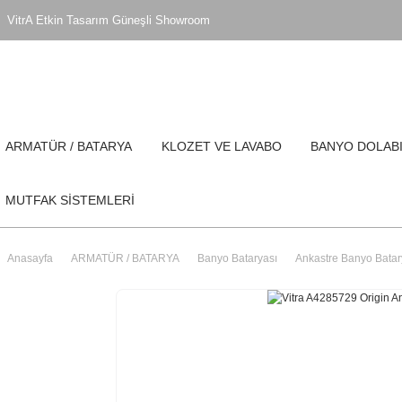
VitrA Etkin Tasarım Güneşli Showroom
ARMATÜR / BATARYA
KLOZET VE LAVABO
BANYO DOLAB
MUTFAK SİSTEMLERİ
Anasayfa
ARMATÜR / BATARYA
Banyo Bataryası
Ankastre Banyo Batar