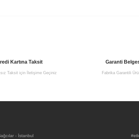
redi Kartına Taksit
Garanti Belge
ız Taksit için İletişime Geçiniz
Fabrika Garantili Ürü
ğcılar - İstanbul
#etk