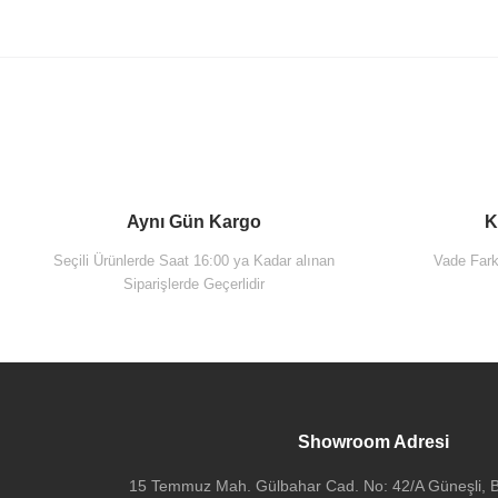
Aynı Gün Kargo
K
Seçili Ürünlerde Saat 16:00 ya Kadar alınan
Vade Farks
Siparişlerde Geçerlidir
Showroom Adresi
VitrA A42856 Origin Ankastre 2 Yollu Yönlendirici(Sıva Altı Grubu)
15 Temmuz Mah. Gülbahar Cad. No: 42/A Güneşli, Ba