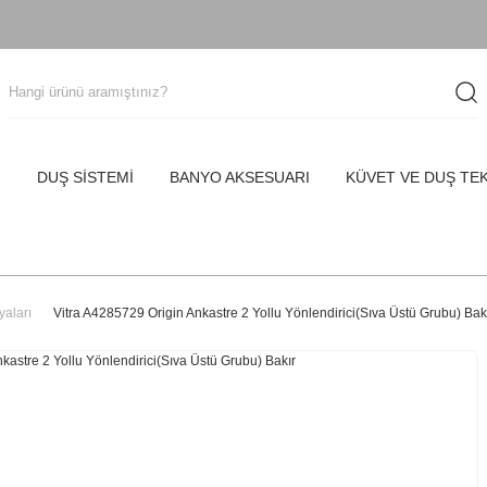
I
DUŞ SİSTEMİ
BANYO AKSESUARI
KÜVET VE DUŞ TE
yaları
Vitra A4285729 Origin Ankastre 2 Yollu Yönlendirici(Sıva Üstü Grubu) Bak