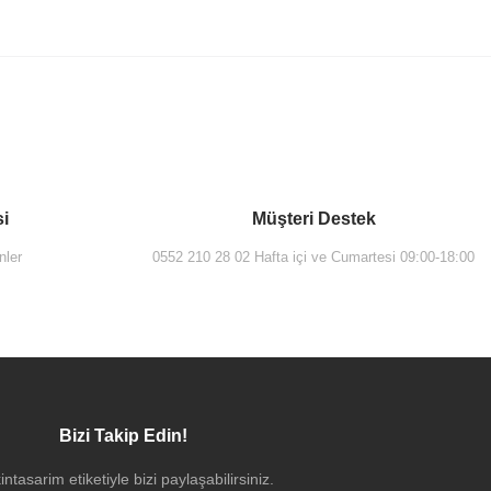
si
Müşteri Destek
nler
0552 210 28 02 Hafta içi ve Cumartesi 09:00-18:00
Bizi Takip Edin!
intasarim etiketiyle bizi paylaşabilirsiniz.