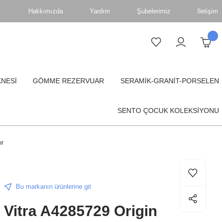
Hakkımızda
Yardım
Şubelerimiz
İletişim
KNESİ
GÖMME REZERVUAR
SERAMİK-GRANİT-PORSELEN
SENTO ÇOCUK KOLEKSİYONU
ır
Bu markanın ürünlerine git
Vitra A4285729 Origin