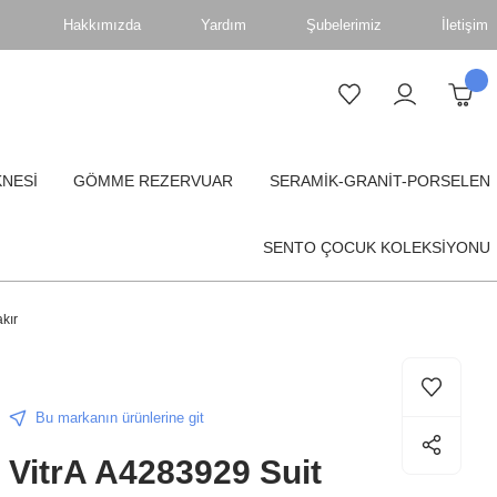
Hakkımızda
Yardım
Şubelerimiz
İletişim
KNESİ
GÖMME REZERVUAR
SERAMİK-GRANİT-PORSELEN
SENTO ÇOCUK KOLEKSİYONU
kır
Bu markanın ürünlerine git
VitrA A4283929 Suit