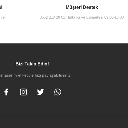
si
Müşteri Destek
nler
0552 210 28 02 Hafta içi ve Cumartesi 09:00-18:00
Bizi Takip Edin!
intasarim etiketiyle bizi paylaşabilirsiniz.