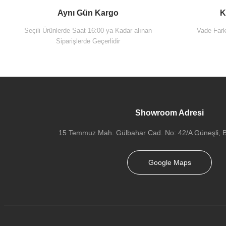
Aynı Gün Kargo
K
Seçili Ürünlerde Saat 16:00 ya Kadar alınan
Vade Farks
Siparişlerde Geçerlidir
Showroom Adresi
15 Temmuz Mah. Gülbahar Cad. No: 42/A Güneşli, Ba
Google Maps