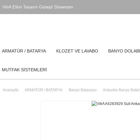
VitrA Etkin Tasarım Güneşli Showroom
ARMATÜR / BATARYA
KLOZET VE LAVABO
BANYO DOLAB
MUTFAK SİSTEMLERİ
Anasayfa
ARMATÜR / BATARYA
Banyo Bataryası
Ankastre Banyo Batar