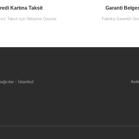
redi Kartına Taksit
Garanti Belge
ız Taksit için İletişime Geçiniz
Fabrika Garantili Ürü
ğcılar - İstanbul
#etk