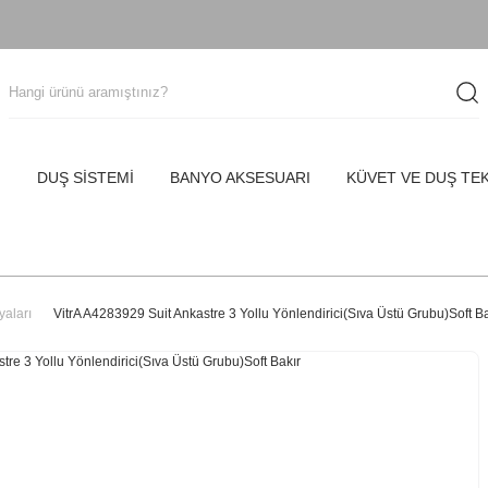
I
DUŞ SİSTEMİ
BANYO AKSESUARI
KÜVET VE DUŞ TE
yaları
VitrA A4283929 Suit Ankastre 3 Yollu Yönlendirici(Sıva Üstü Grubu)Soft Ba