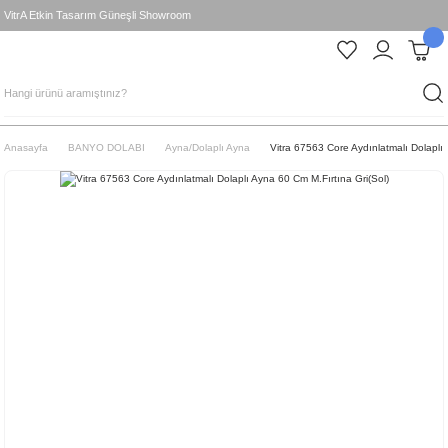
VitrA Etkin Tasarım Güneşli Showroom
Anasayfa
BANYO DOLABI
Ayna/Dolaplı Ayna
Vitra 67563 Core Aydınlatmalı Dolaplı 