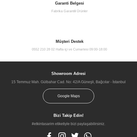
Garanti Belgesi
Fabrika Garantili Ürünler
Müşteri Destek
0552 210 28 02 Hafta içi ve Cumartesi 09:00-18:00
Showroom Adresi
15 Temmuz Mah. Gülbahar Cad. No: 42/A Güneşli, Bağcılar - İstanbul
Google Maps
Bizi Takip Edin!
#etkintasarim etiketiyle bizi paylaşabilirsiniz.