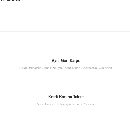
Önerileriniz
Aynı Gün Kargo
Seçili Ürünlerde Saat 16:00 ya Kadar alınan Siparişlerde Geçerlidir
Kredi Kartına Taksit
Vade Farksız Taksit için İletişime Geçiniz