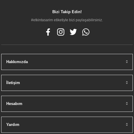
Bizi Takip Edin!
#etkintasarim etiketiyle bizi paylaşabilirsiniz.
VitrA A42231 İstanbul Ankastre Lavabo Bataryası (sıva üstü grubu) Uzun
Hakkımızda
15.600,00 TL
İletişim
Hesabım
Yardım