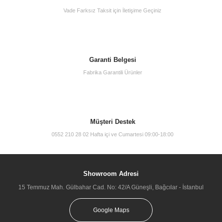
Vade Farksız Taksit için İletişime Geçiniz
VitrA A42845 İstanbul Ankastre Lavabo Bataryası (sıva üstü grubu)
Garanti Belgesi
Fabrika Garantili Ürünler
14.385,00 TL
Müşteri Destek
0552 210 28 02 Hafta içi ve Cumartesi 09:00-18:00
Showroom Adresi
15 Temmuz Mah. Gülbahar Cad. No: 42/A Güneşli, Bağcılar - İstanbul
Google Maps