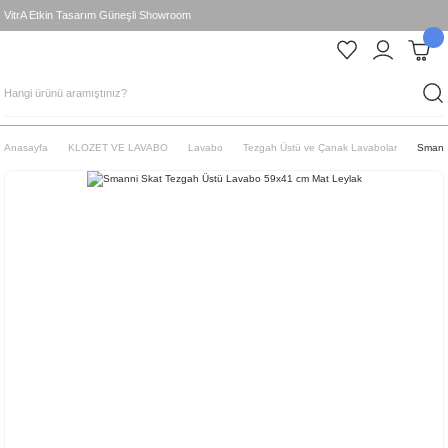
VitrA Etkin Tasarım Güneşli Showroom
Anasayfa
KLOZET VE LAVABO
Lavabo
Tezgah Üstü ve Çanak Lavabolar
Smann