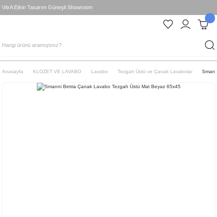
VitrA Etkin Tasarım Güneşli Showroom
Anasayfa
KLOZET VE LAVABO
Lavabo
Tezgah Üstü ve Çanak Lavabolar
Smann