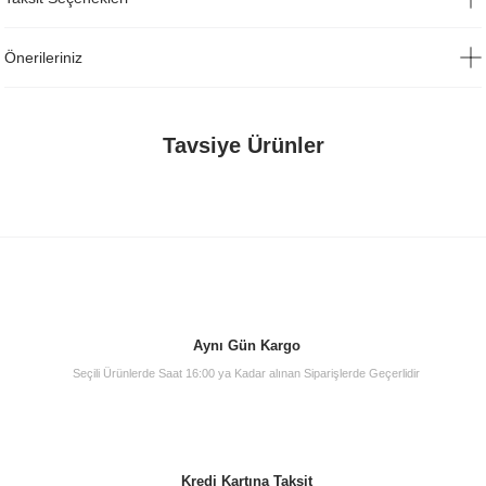
Önerileriniz
Tavsiye Ürünler
TÜKENDİ
Aynı Gün Kargo
Seçili Ürünlerde Saat 16:00 ya Kadar alınan Siparişlerde Geçerlidir
Artema A42321 X-Line Lavabo Bataryası
Kredi Kartına Taksit