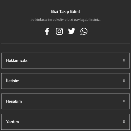
Bizi Takip Edin!
#etkintasarim etiketiyle bizi paylaşabilirsiniz.
TÜKENDİ
Hakkımızda
Nsk Visia Plus Lavabo Bataryası Krom
İletişim
0,00 TL
Hesabım
Yardım