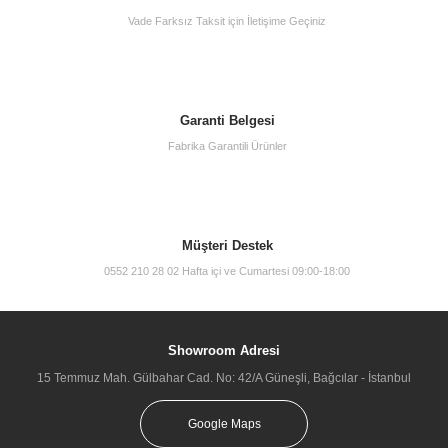
Vade Farksız Taksit için İletişime Geçiniz
0,00 TL
Garanti Belgesi
Fabrika Garantili Ürünler
TÜKENDİ
Müşteri Destek
0552 210 28 02 Hafta içi ve Cumartesi 09:00-18:00
Showroom Adresi
Artema A42467 Suit U Lavabo Bataryası Krom
15 Temmuz Mah. Gülbahar Cad. No: 42/A Güneşli, Bağcılar - İstanbul
0,00 TL
Google Maps