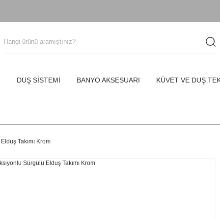
I
DUŞ SİSTEMİ
BANYO AKSESUARI
KÜVET VE DUŞ TE
 Elduş Takımı Krom