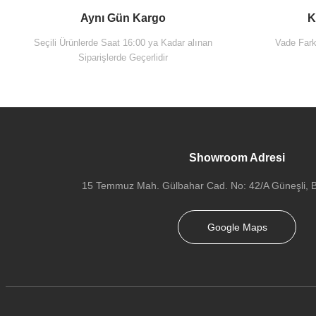
Aynı Gün Kargo
K
Seçili Ürünlerde Saat 16:00 ya Kadar alınan
Vade Farks
Siparişlerde Geçerlidir
Showroom Adresi
15 Temmuz Mah. Gülbahar Cad. No: 42/A Güneşli, Ba
Google Maps