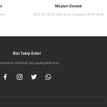
si
Müşteri Destek
nler
0552 210 28 02 Hafta içi ve Cumartesi 09:00-18:00
Bizi Takip Edin!
intasarim etiketiyle bizi paylaşabilirsiniz.