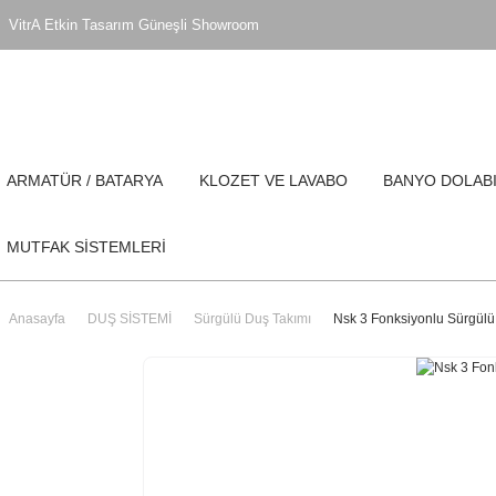
VitrA Etkin Tasarım Güneşli Showroom
ARMATÜR / BATARYA
KLOZET VE LAVABO
BANYO DOLAB
MUTFAK SİSTEMLERİ
Anasayfa
DUŞ SİSTEMİ
Sürgülü Duş Takımı
Nsk 3 Fonksiyonlu Sürgülü