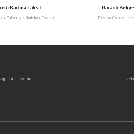
redi Kartına Taksit
Garanti Belge
ız Taksit için İletişime Geçiniz
Fabrika Garantili Ürü
ğcılar - İstanbul
#etk