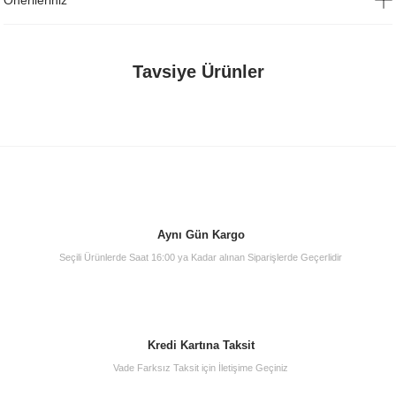
Önerileriniz
Tavsiye Ürünler
TÜKENDİ
Aynı Gün Kargo
Seçili Ürünlerde Saat 16:00 ya Kadar alınan Siparişlerde Geçerlidir
Lineart Electra Üst Yan Modül Ceviz
Kredi Kartına Taksit
0,00 TL
Vade Farksız Taksit için İletişime Geçiniz