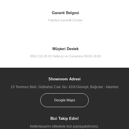
Garanti Belgesi
Fabrika Garantili Ürünler
Müşteri Destek
0552 210 28 02 Hafta içi ve Cumartesi 09:00-18:00
Showroom Adresi
15 Temmuz Mah. Gülbahar Cad. No: 42/A Güneşli, Bağcılar - İstanbul
Google Maps
Bizi Takip Edin!
#etkintasarim etiketiyle bizi paylaşabilirsiniz.