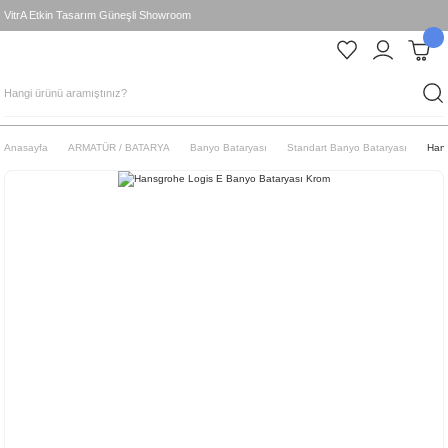
VitrA Etkin Tasarım Güneşli Showroom
Anasayfa
ARMATÜR / BATARYA
Banyo Bataryası
Standart Banyo Bataryası
Hans