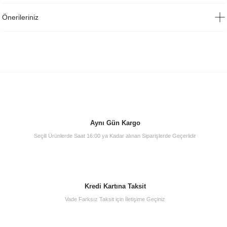
Önerileriniz
Aynı Gün Kargo
Seçili Ürünlerde Saat 16:00 ya Kadar alınan Siparişlerde Geçerlidir
Kredi Kartına Taksit
Vade Farksız Taksit için İletişime Geçiniz