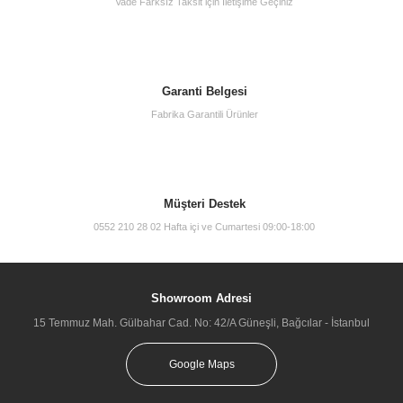
Vade Farksız Taksit için İletişime Geçiniz
Vitra 800-2027 Asma Klozetler İçin Gömme Rezervuar Seti
Garanti Belgesi
5.200,00 TL
Fabrika Garantili Ürünler
Müşteri Destek
0552 210 28 02 Hafta içi ve Cumartesi 09:00-18:00
TÜKENDİ
Showroom Adresi
15 Temmuz Mah. Gülbahar Cad. No: 42/A Güneşli, Bağcılar - İstanbul
Google Maps
Geberit Alpha 10 Kumanda paneli Parlak Krom