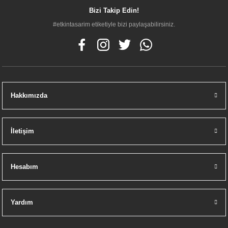
Bizi Takip Edin!
0,00 TL
#etkintasarim etiketiyle bizi paylaşabilirsiniz.
TÜKENDİ
Hakkımızda
İletişim
Geberit Ankastra Stop Valf Seti
Hesabım
0,00 TL
Yardım