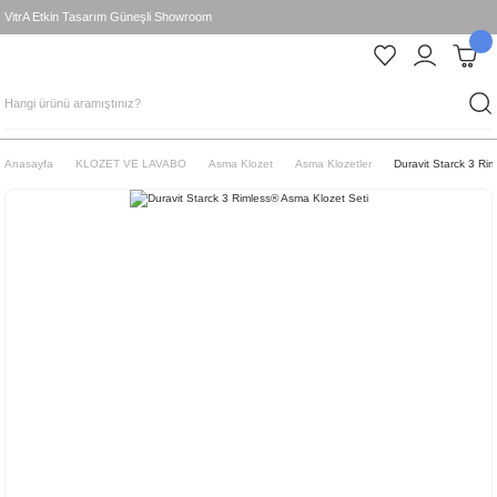
VitrA Etkin Tasarım Güneşli Showroom
Anasayfa
KLOZET VE LAVABO
Asma Klozet
Asma Klozetler
Duravit Starck 3 Ri