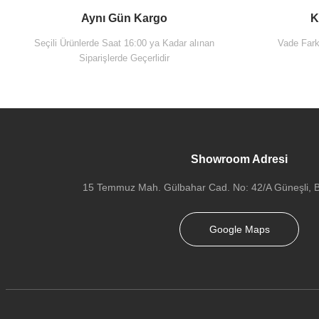
Aynı Gün Kargo
K
Seçili Ürünlerde Saat 16:00 ya Kadar alınan
Vade Farks
Siparişlerde Geçerlidir
Showroom Adresi
15 Temmuz Mah. Gülbahar Cad. No: 42/A Güneşli, Ba
Google Maps