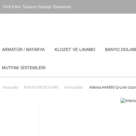
VitrA Etkin Tasarım Güneşli Showroom
ARMATÜR / BATARYA
KLOZET VE LAVABO
BANYO DOLAB
MUTFAK SİSTEMLERİ
Anasayfa
BANYO AKSESUARI
Havluluklar
Artema A44995 Q-Line Uzun