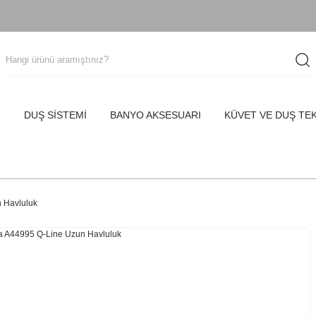
I
DUŞ SİSTEMİ
BANYO AKSESUARI
KÜVET VE DUŞ TE
 Havluluk