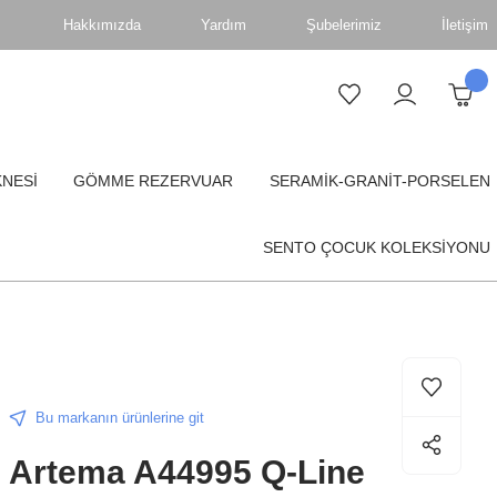
Hakkımızda
Yardım
Şubelerimiz
İletişim
KNESİ
GÖMME REZERVUAR
SERAMİK-GRANİT-PORSELEN
SENTO ÇOCUK KOLEKSİYONU
Bu markanın ürünlerine git
Artema A44995 Q-Line