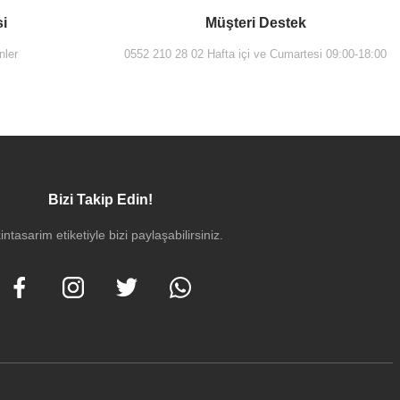
si
Müşteri Destek
nler
0552 210 28 02 Hafta içi ve Cumartesi 09:00-18:00
Bizi Takip Edin!
intasarim etiketiyle bizi paylaşabilirsiniz.