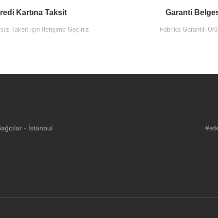
redi Kartına Taksit
Garanti Belge
ız Taksit için İletişime Geçiniz
Fabrika Garantili Ürü
ğcılar - İstanbul
#etk