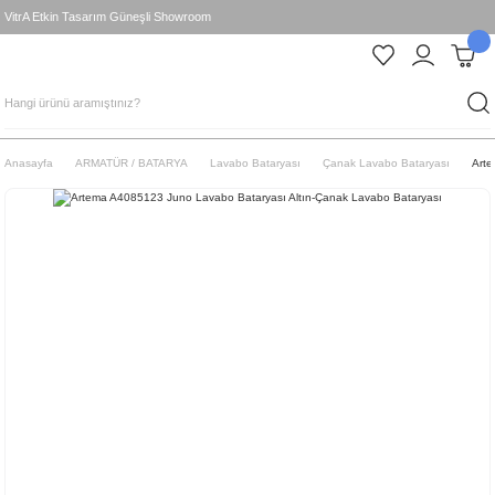
VitrA Etkin Tasarım Güneşli Showroom
Anasayfa
ARMATÜR / BATARYA
Lavabo Bataryası
Çanak Lavabo Bataryası
Arte