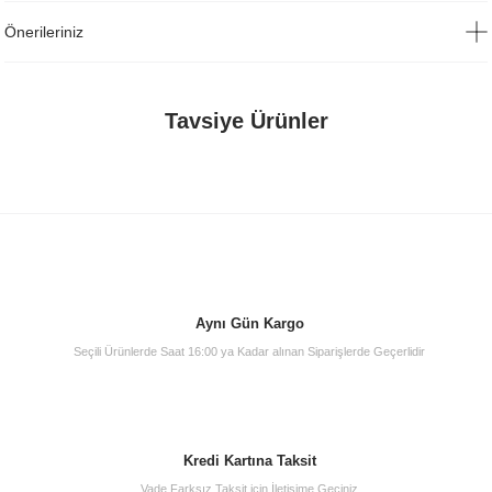
Önerileriniz
Tavsiye Ürünler
Aynı Gün Kargo
Seçili Ürünlerde Saat 16:00 ya Kadar alınan Siparişlerde Geçerlidir
Artema A45200 Filtreli Ara Musluk
Kredi Kartına Taksit
300,00 TL
Vade Farksız Taksit için İletişime Geçiniz