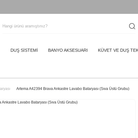
I
DUŞ SİSTEMİ
BANYO AKSESUARI
KÜVET VE DUŞ TE
aryası
Artema A42394 Brava Ankastre Lavabo Bataryası (Sıva Üstü Grubu)