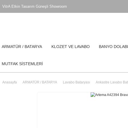
VitrA Etkin Tasarım Güneşli Showroom
ARMATÜR / BATARYA
KLOZET VE LAVABO
BANYO DOLAB
MUTFAK SİSTEMLERİ
Anasayfa
ARMATÜR / BATARYA
Lavabo Bataryası
Ankastre Lavabo Bat