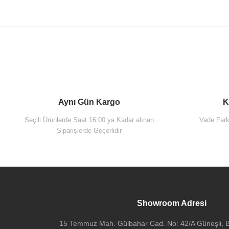
Aynı Gün Kargo
K
Seçili Ürünlerde Saat 16:00 ya Kadar alınan
Vade Farks
Siparişlerde Geçerlidir
Vitra A42230 Ankastre Lavabo Bataryası (Sıva Altı Grubu)
Showroom Adresi
15 Temmuz Mah. Gülbahar Cad. No: 42/A Güneşli, Ba
2.470,00 TL