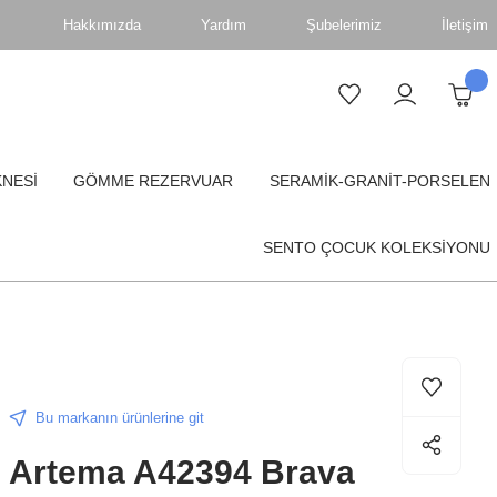
Hakkımızda
Yardım
Şubelerimiz
İletişim
KNESİ
GÖMME REZERVUAR
SERAMİK-GRANİT-PORSELEN
SENTO ÇOCUK KOLEKSİYONU
Bu markanın ürünlerine git
Artema A42394 Brava