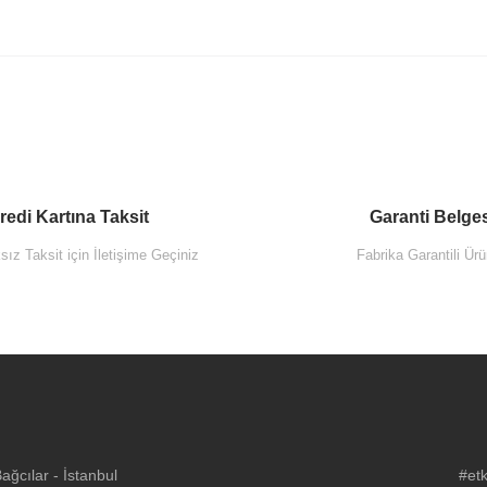
redi Kartına Taksit
Garanti Belge
ız Taksit için İletişime Geçiniz
Fabrika Garantili Ürü
ğcılar - İstanbul
#etk