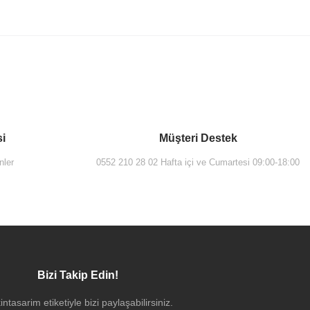
si
Müşteri Destek
nler
0552 210 28 02 Hafta içi ve Cumartesi 09:00-18:00
Bizi Takip Edin!
intasarim etiketiyle bizi paylaşabilirsiniz.