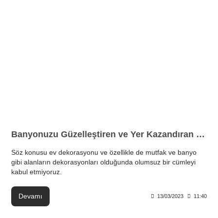
Banyonuzu Güzelleştiren ve Yer Kazandıran Çözümler
Söz konusu ev dekorasyonu ve özellikle de mutfak ve banyo
gibi alanların dekorasyonları olduğunda olumsuz bir cümleyi
kabul etmiyoruz.
Devamı
13/03/2023
11:40