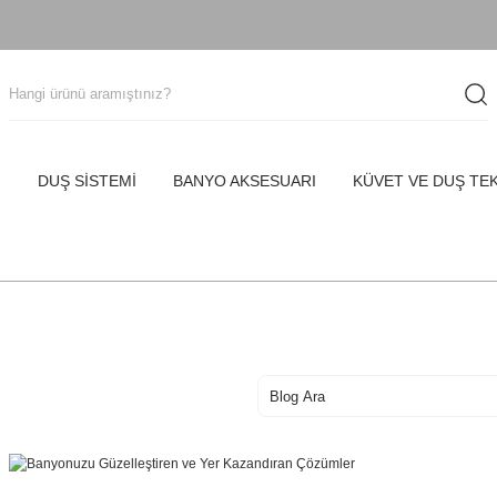
I
DUŞ SİSTEMİ
BANYO AKSESUARI
KÜVET VE DUŞ TE