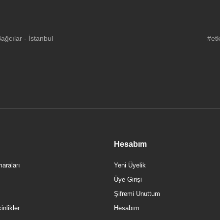
ğcılar - İstanbul
#etk
Hesabım
araları
Yeni Üyelik
Üye Girişi
Şifremi Unuttum
nlikler
Hesabım