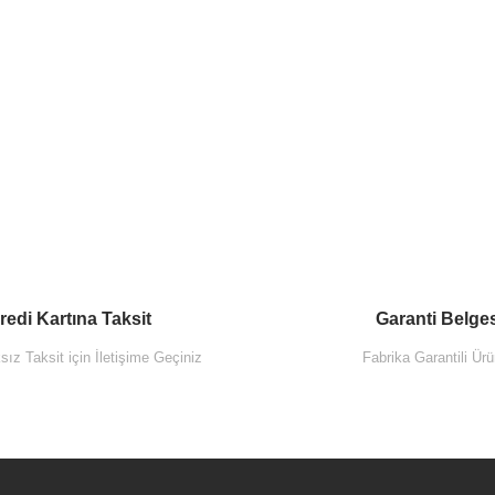
redi Kartına Taksit
Garanti Belge
ız Taksit için İletişime Geçiniz
Fabrika Garantili Ürü