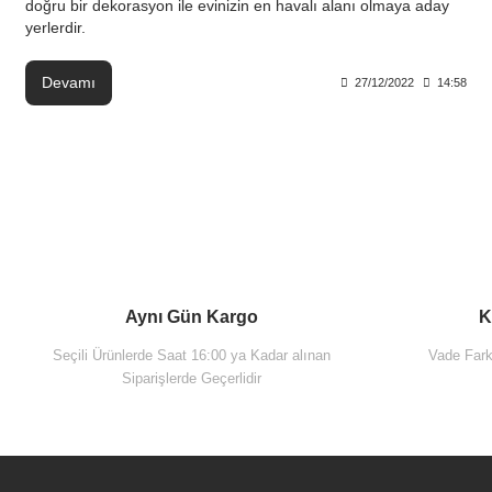
doğru bir dekorasyon ile evinizin en havalı alanı olmaya aday
yerlerdir.
Devamı
27/12/2022
14:58
Aynı Gün Kargo
K
Seçili Ürünlerde Saat 16:00 ya Kadar alınan
Vade Farks
Siparişlerde Geçerlidir