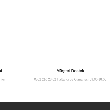
si
Müşteri Destek
nler
0552 210 28 02 Hafta içi ve Cumartesi 09:00-18:00