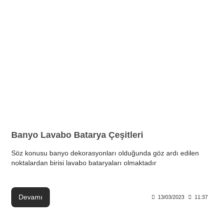
Banyo Lavabo Batarya Çeşitleri
Söz konusu banyo dekorasyonları olduğunda göz ardı edilen
noktalardan birisi lavabo bataryaları olmaktadır
Devamı
13/03/2023
11:37